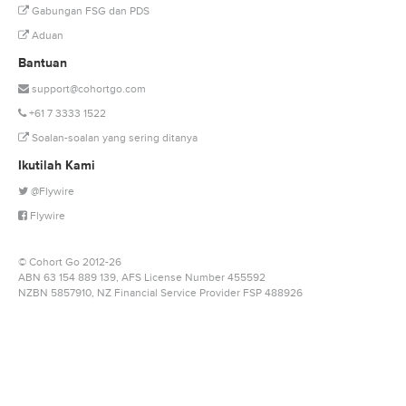
Gabungan FSG dan PDS
Aduan
Bantuan
support@cohortgo.com
+61 7 3333 1522
Soalan-soalan yang sering ditanya
Ikutilah Kami
@Flywire
Flywire
© Cohort Go 2012-26
ABN 63 154 889 139, AFS License Number 455592
NZBN 5857910
, NZ Financial Service Provider
FSP 488926